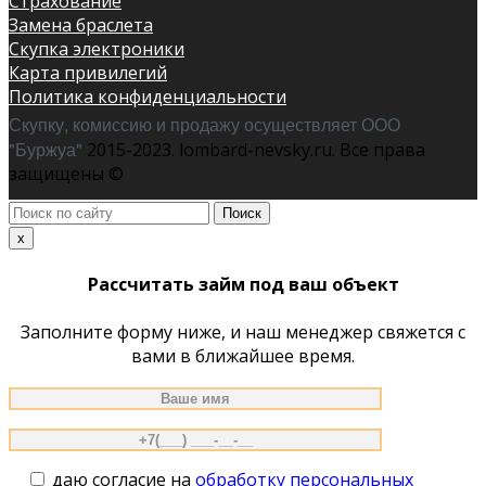
Страхование
Замена браслета
Скупка электроники
Карта привилегий
Политика конфиденциальности
Скупку, комиссию и продажу осуществляет ООО
"Буржуа"
2015-2023. lombard-nevsky.ru. Все права
защищены ©
Поиск
по
x
сайту
Рассчитать займ под ваш объект
Заполните форму ниже, и наш менеджер свяжется с
вами в ближайшее время.
даю согласие на
обработку персональных