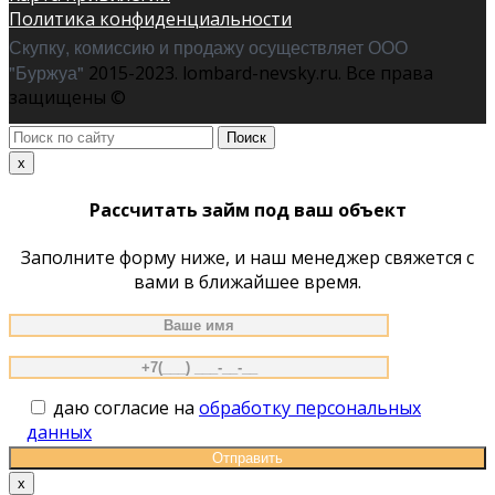
Политика конфиденциальности
Скупку, комиссию и продажу осуществляет ООО
"Буржуа"
2015-2023. lombard-nevsky.ru. Все права
защищены ©
Поиск
по
x
сайту
Рассчитать займ под ваш объект
Заполните форму ниже, и наш менеджер свяжется с
вами в ближайшее время.
даю согласие на
обработку персональных
данных
x