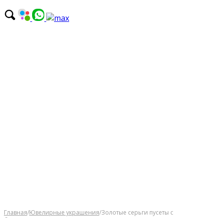
Главная
/
Ювелирные украшения
/
Золотые сeрьги пуceты с