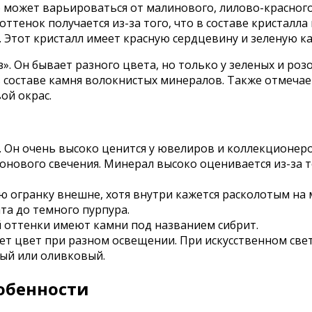
о может варьироваться от малинового, лилово-красного
тенок получается из-за того, что в составе кристалла 
 Этот кристалл имеет красную сердцевину и зеленую ка
. Он бывает разного цвета, но только у зеленых и роз
 составе камня волокнистых минералов. Также отмечае
ой окрас.
. Он очень высоко ценится у ювелиров и коллекционеро
еонового свечения. Минерал высоко оценивается из-за 
 огранку внешне, хотя внутри кажется расколотым на 
та до темного пурпура.
 оттенки имеют камни под названием сибрит.
ет цвет при разном освещении. При искусственном све
ный или оливковый.
обенности