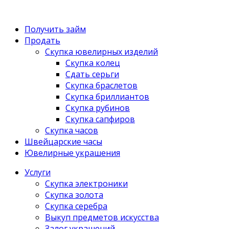
Получить займ
Продать
Скупка ювелирных изделий
Скупка колец
Сдать серьги
Скупка браслетов
Скупка бриллиантов
Скупка рубинов
Скупка сапфиров
Скупка часов
Швейцарские часы
Ювелирные украшения
Услуги
Скупка электроники
Скупка золота
Скупка серебра
Выкуп предметов искусства
Залог украшений