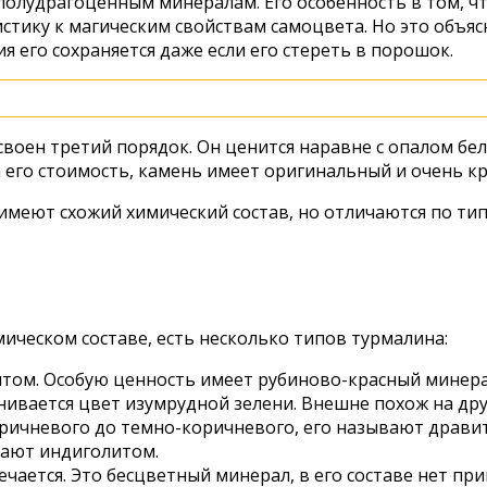
полудрагоценным минералам. Его особенность в том, чт
стику к магическим свойствам самоцвета. Но это объяс
я его сохраняется даже если его стереть в порошок.
воен третий порядок. Он ценится наравне с опалом бел
 его стоимость, камень имеет оригинальный и очень к
имеют схожий химический состав, но отличаются по тип
ическом составе, есть несколько типов турмалина:
том. Особую ценность имеет рубиново-красный минера
нивается цвет изумрудной зелени. Внешне похож на др
оричневого до темно-коричневого, его называют дравит
вают индиголитом.
чается. Это бесцветный минерал, в его составе нет при