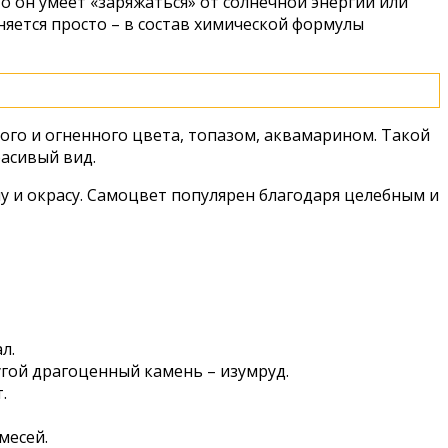
о он умеет «заряжаться» от солнечной энергии или
няется просто – в состав химической формулы
ого и огненного цвета, топазом, аквамарином. Такой
расивый вид.
у и окрасу. Самоцвет популярен благодаря целебным и
л.
угой драгоценный камень – изумруд.
.
месей.