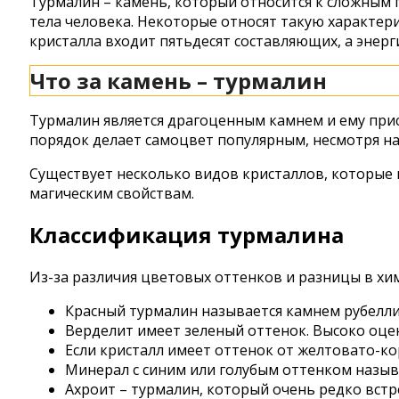
Турмалин – камень, который относится к сложным 
тела человека. Некоторые относят такую характери
кристалла входит пятьдесят составляющих, а энерги
Что за камень – турмалин
Турмалин является драгоценным камнем и ему прис
порядок делает самоцвет популярным, несмотря на
Существует несколько видов кристаллов, которые 
магическим свойствам.
Классификация турмалина
Из-за различия цветовых оттенков и разницы в хим
Красный турмалин называется камнем рубелли
Верделит имеет зеленый оттенок. Высоко оце
Если кристалл имеет оттенок от желтовато-к
Минерал с синим или голубым оттенком назы
Ахроит – турмалин, который очень редко встре