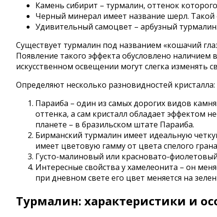
Камень сибирит – турмалин, оттенок которог
Черный минерал имеет название шерл. Такой от
Удивительный самоцвет – арбузный турмалин.
Существует турмалин под названием «кошачий глаз»
Появление такого эффекта обусловлено наличием в
искусственном освещении могут слегка изменять св
Определяют несколько разновидностей кристалла:
Параиба – один из самых дорогих видов камня
оттенка, а сам кристалл обладает эффектом н
планете – в бразильском штате Параиба.
Бирманский турмалин имеет идеальную четкую
имеет цветовую гамму от цвета спелого грана
Густо-малиновый или красновато-фиолетовый
Интересные свойства у хамелеонита – он меня
при дневном свете его цвет меняется на зеле
Турмалин: характеристики и ос