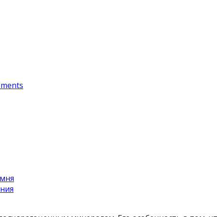
ments
амня
ания