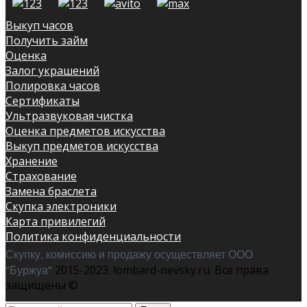
Выкуп часов
Получить займ
Оценка
Залог украшений
Полировка часов
Сертификаты
Ультразвуковая чистка
Оценка предметов искусства
Выкуп предметов искусства
Хранение
Страхование
Замена браслета
Скупка электроники
Карта привилегий
Политика конфиденциальности
Скупку, комиссию и продажу осуществляет ООО
"Буржуа"
2015-2023. lombard-nevsky.ru. Все права
защищены ©