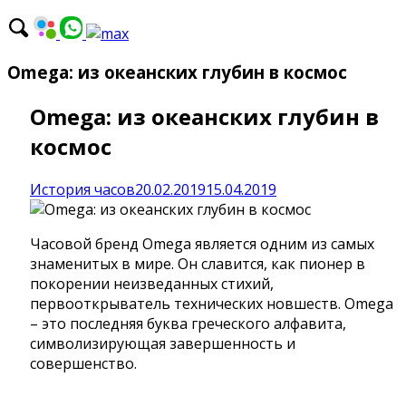
Omega: из океанских глубин в космос
Omega: из океанских глубин в
космос
Categories:
Posted
История часов
20.02.2019
15.04.2019
on
Часовой бренд Omega является одним из самых
знаменитых в мире. Он славится, как пионер в
покорении неизведанных стихий,
первооткрыватель технических новшеств. Omega
– это последняя буква греческого алфавита,
символизирующая завершенность и
совершенство.