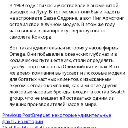
В 1969 году эти часы участвовали в знаменитой
высадке на Луну. В тот момент они были надеты
на астронавте Баззе Олдрине, а вот Нил Армстонг
оставил свои в лунном модуле. В этом же году
часы вошли в экипировку сверхзвукового
самолета Конкорд.
Вот такая удивительная история у часов фирмы
Omega. Они побывали в океанских глубинах и в
космических путешествиях, стали определять
судьбу спортсменов на Олимпийских играх. В то
же время компания выпускает и люксовые модели
для богатых частных клиентов с изысканным
вкусом. Сегодня компания, как и многие другие
люксовые часовые бренды, входит в состав Swatch
group, что не мешает ей оставаться одним из
лучших производителей часов в мире.
Навигация
Previous Post
Breguet: некоторые удивительные
факты из истории
по
Next Post
Buccellati: современное барокко